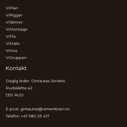
ViPlan
ViRigger
ViTømrer
ViMontasje
ViFlis
ViMalio
ViHus
ViGruppen
Kontakt
Daglig leder: Gintautas Jonaitis
Rudssletta 42
1351 RUD
E-post:
gintautas@vimembran.no
Telefon +47 980 55 417